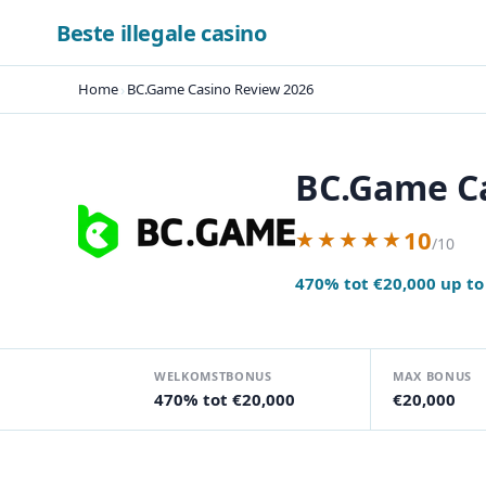
Beste illegale casino
Home
›
BC.Game Casino Review 2026
BC.Game Ca
10
★★★★★
★★★★★
/10
470% tot €20,000 up to
WELKOMSTBONUS
MAX BONUS
470% tot €20,000
€20,000