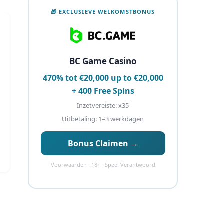
🎁 EXCLUSIEVE WELKOMSTBONUS
BC Game Casino
470% tot €20,000 up to €20,000
+ 400 Free Spins
Inzetvereiste: x35
Uitbetaling: 1–3 werkdagen
Bonus Claimen →
Voorwaarden · 18+ · Speel Verantwoord