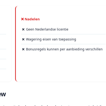
❌ Nadelen
Geen Nederlandse licentie
Wagering eisen van toepassing
Bonusregels kunnen per aanbieding verschillen
ew