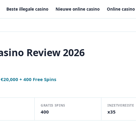
Beste illegale casino
Nieuwe online casino
Online casino l
sino Review 2026
 €20,000 + 400 Free Spins
GRATIS SPINS
INZETVEREISTE
400
x35